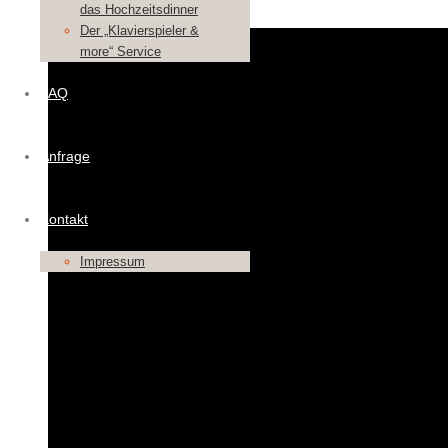
das Hochzeitsdinner
Der „Klavierspieler &
more“ Service
FAQ
Anfrage
Kontakt
Impressum